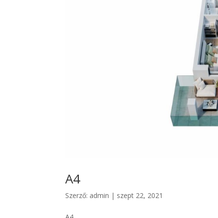
A4
Szerző:
admin
|
szept 22, 2021
A4...