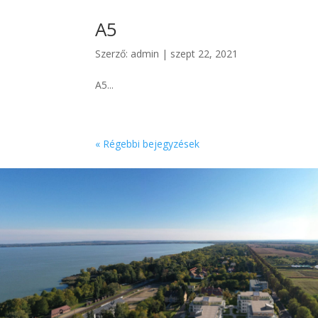
A5
Szerző:
admin
|
szept 22, 2021
A5...
« Régebbi bejegyzések