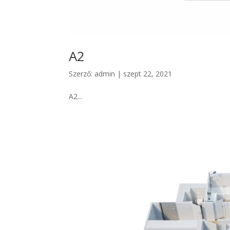
A2
Szerző:
admin
|
szept 22, 2021
A2...