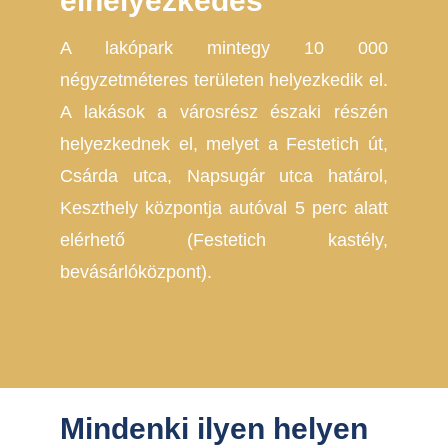
elhelyezkedés
A lakópark mintegy 10 000
négyzetméteres területen helyezkedik el.
A lakások a városrész északi részén
helyezkednek el, melyet a Festetich út,
Csárda utca, Napsugár utca határol,
Keszthely központja autóval 5 perc alatt
elérhető (Festetich kastély,
bevásárlóközpont).
Mindenki ilyen helyen