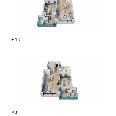
B13
A3