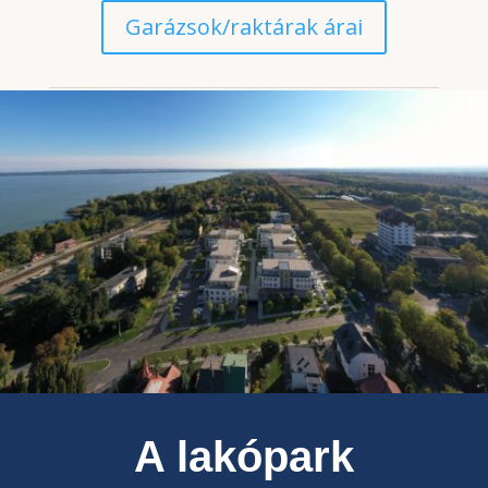
Garázsok/raktárak árai
A lakópark