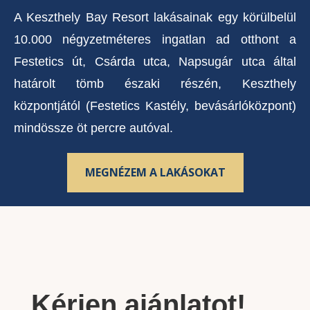
A Keszthely Bay Resort lakásainak egy körülbelül
10.000 négyzetméteres ingatlan ad otthont a
Festetics út, Csárda utca, Napsugár utca által
határolt tömb északi részén, Keszthely
központjától (Festetics Kastély, bevásárlóközpont)
mindössze öt percre autóval.
MEGNÉZEM A LAKÁSOKAT
Kérjen ajánlatot!