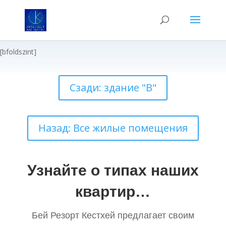
[bfoldszint]
Сзади: здание "B"
Назад: Все жилые помещения
Узнайте о типах наших
квартир…
Бей Резорт Кестхей предлагает своим