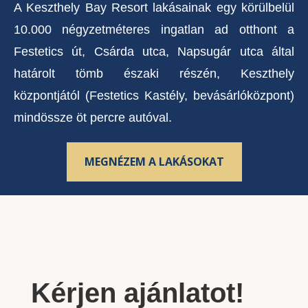
A Keszthely Bay Resort lakásainak egy körülbelül
10.000 négyzetméteres ingatlan ad otthont a
Festetics út, Csárda utca, Napsugár utca által
határolt tömb északi részén, Keszthely
központjától (Festetics Kastély, bevásárlóközpont)
mindössze öt percre autóval.
MEGNÉZEM A LAKÁSOKAT
Kérjen ajánlatot!