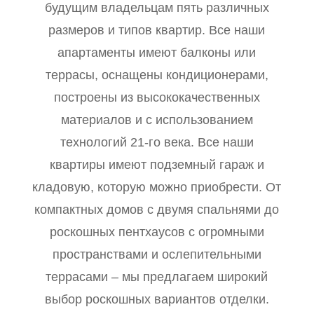
будущим владельцам пять различных
размеров и типов квартир. Все наши
апартаменты имеют балконы или
террасы, оснащены кондиционерами,
построены из высококачественных
материалов и с использованием
технологий 21-го века. Все наши
квартиры имеют подземный гараж и
кладовую, которую можно приобрести. От
компактных домов с двумя спальнями до
роскошных пентхаусов с огромными
пространствами и ослепительными
террасами – мы предлагаем широкий
выбор роскошных вариантов отделки.