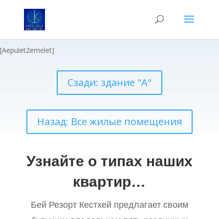
[Aepulet2emelet]
Сзади: здание "А"
Назад: Все жилые помещения
Узнайте о типах наших
квартир…
Бей Резорт Кестхей предлагает своим