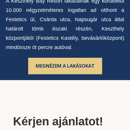
A Keszthely Bay Resort lakásainak egy körülbelül
10.000 négyzetméteres ingatlan ad otthont a
Festetics út, Csárda utca, Napsugár utca által
határolt tömb északi részén, Keszthely
központjától (Festetics Kastély, bevásárlóközpont)
mindössze öt percre autóval.
MEGNÉZEM A LAKÁSOKAT
Kérjen ajánlatot!