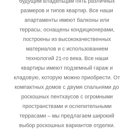
будущим владельцам пять различных
размеров и типов квартир. Все наши
апартаменты имеют балконы или
террасы, оснащены кондиционерами,
построены из высококачественных
материалов и с использованием
технологий 21-го века. Все наши
квартиры имеют подземный гараж и
кладовую, которую можно приобрести. От
компактных домов с двумя спальнями до
роскошных пентхаусов с огромными
пространствами и ослепительными
террасами – мы предлагаем широкий
выбор роскошных вариантов отделки.